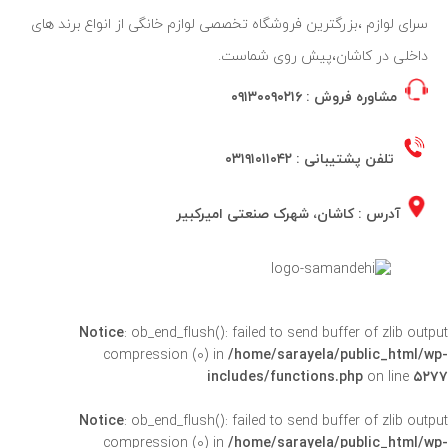
سرای لوازم ،بزرگترین فروشگاه تخصصی لوازم خانگی از انواع برند های
داخلی در کاشان،پیش روی شماست.
مشاوره فروش :
۰۹۱۳۰۰۹۰۲۱۶
تلفن پشتیبانی :
۰۳۱۹۱۰۱۱۰۴۲
آدرس : کاشان، شهرک صنعتی امیرکبیر
Notice
: ob_end_flush(): failed to send buffer of zlib outpu
compression (0) in
/home/sarayela/public_html/wp
includes/functions.php
on line
۵۲۷
Notice
: ob_end_flush(): failed to send buffer of zlib outpu
compression (0) in
/home/sarayela/public_html/wp