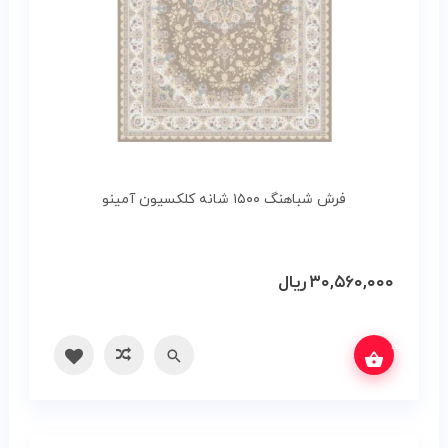
فرش شباهنگ ۱۵۰۰ شانه کلکسیون آمینو
۳۰,۵۶۰,۰۰۰
ریال
س بگیرید
سریع
مقایسه