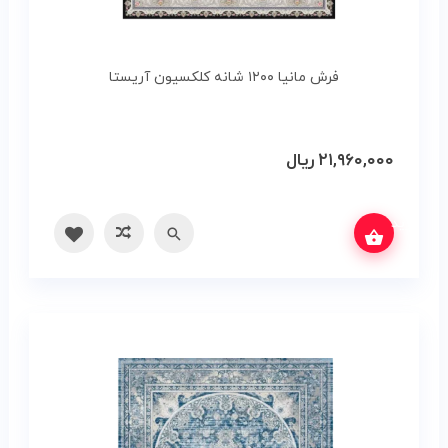
فرش مانیا ۱۲۰۰ شانه کلکسیون آریستا
۲۱,۹۶۰,۰۰۰
ریال
س بگیرید
سریع
مقایسه