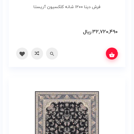
فرش دینا ۱۲۰۰ شانه کلکسیون آریستا
۳۲,۷۲۰,۴۹۰
ریال
س بگیرید
سریع
مقایسه