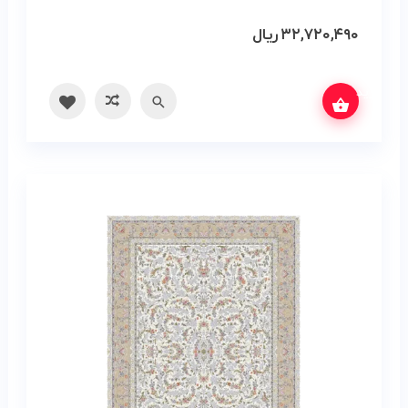
۳۲,۷۲۰,۴۹۰
ریال
س بگیرید
سریع
مقایسه