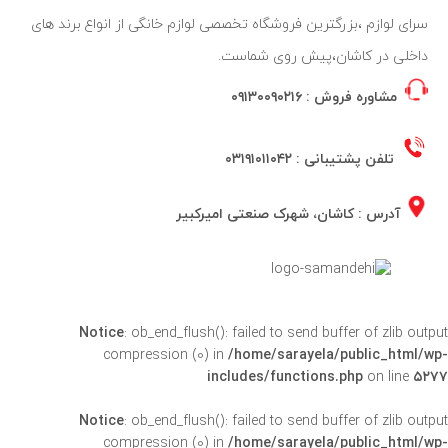
سرای لوازم ،بزرگترین فروشگاه تخصصی لوازم خانگی از انواع برند های
داخلی در کاشان،پیش روی شماست.
مشاوره فروش :
۰۹۱۳۰۰۹۰۲۱۶
تلفن پشتیبانی :
۰۳۱۹۱۰۱۱۰۴۲
آدرس : کاشان، شهرک صنعتی امیرکبیر
Notice
: ob_end_flush(): failed to send buffer of zlib outpu
compression (0) in
/home/sarayela/public_html/wp
includes/functions.php
on line
۵۲۷
Notice
: ob_end_flush(): failed to send buffer of zlib outpu
compression (0) in
/home/sarayela/public_html/wp