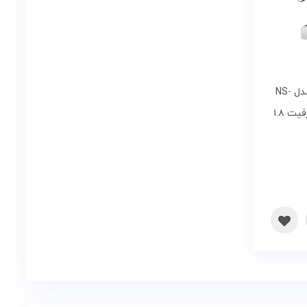
اسپرسوساز چندکاره ناسا مدل NS-
535 | فشار پمپ ۲۰ بار، ظرفیت ۱.۸