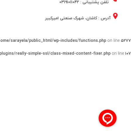
تلفن پشتیبانی :
۰۳۱۹۱۰۱۱۰۴۲
آدرس : کاشان، شهرک صنعتی امیرکبیر
home/sarayela/public_html/wp-includes/functions.php
on line
۵۲۷۷
lugins/really-simple-ssl/class-mixed-content-fixer.php
on line
۱۰۷