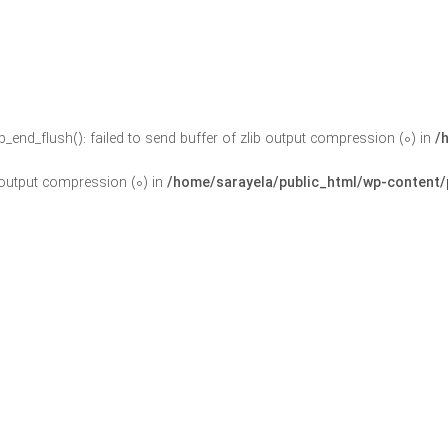
ob_end_flush(): failed to send buffer of zlib output compression (0) in
/
b output compression (0) in
/home/sarayela/public_html/wp-content/p