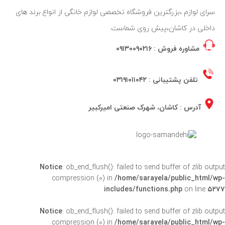
سرای لوازم ،بزرگترین فروشگاه تخصصی لوازم خانگی از انواع برند های
داخلی در کاشان،پیش روی شماست.
مشاوره فروش :
۰۹۱۳۰۰۹۰۲۱۶
تلفن پشتیبانی :
۰۳۱۹۱۰۱۱۰۴۲
آدرس : کاشان، شهرک صنعتی امیرکبیر
Notice
: ob_end_flush(): failed to send buffer of zlib outpu
compression (0) in
/home/sarayela/public_html/wp
includes/functions.php
on line
۵۲۷
Notice
: ob_end_flush(): failed to send buffer of zlib outpu
compression (0) in
/home/sarayela/public_html/wp