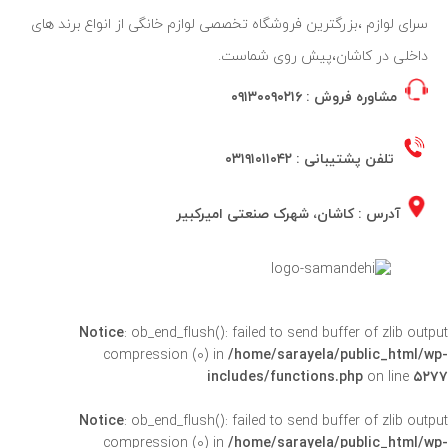
سرای لوازم ،بزرگترین فروشگاه تخصصی لوازم خانگی از انواع برند های
داخلی در کاشان،پیش روی شماست.
مشاوره فروش :
۰۹۱۳۰۰۹۰۲۱۶
تلفن پشتیبانی :
۰۳۱۹۱۰۱۱۰۴۲
آدرس : کاشان، شهرک صنعتی امیرکبیر
Notice
: ob_end_flush(): failed to send buffer of zlib outpu
compression (0) in
/home/sarayela/public_html/wp
includes/functions.php
on line
۵۲۷
Notice
: ob_end_flush(): failed to send buffer of zlib outpu
compression (0) in
/home/sarayela/public_html/wp