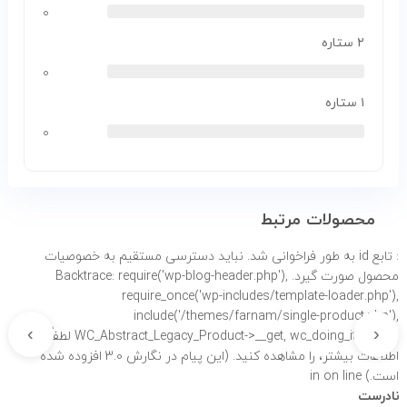
۰
۲ ستاره
۰
۱ ستاره
۰
محصولات مرتبط
: تابع id به طور
فراخوانی شد. نباید دسترسی مستقیم به خصوصیات
محصول صورت گیرد. Backtrace: require('wp-blog-header.php'),
require_once('wp-includes/template-loader.php'),
include('/themes/farnam/single-product.php'),
›
‹
WC_Abstract_Legacy_Product->__get, wc_doing_it_wrong لطفاً برای
اطلاعات بیشتر،
را مشاهده کنید. (این پیام در نگارش 3.0 افزوده شده
است.) in
on line
نادرست