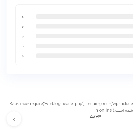
۰
۰
۰
۰
۰
Backtrace: require('wp-blog-header.php'), require_once('wp-includes/template-loader.php'), includ-
on line
۵۸۳۳
›