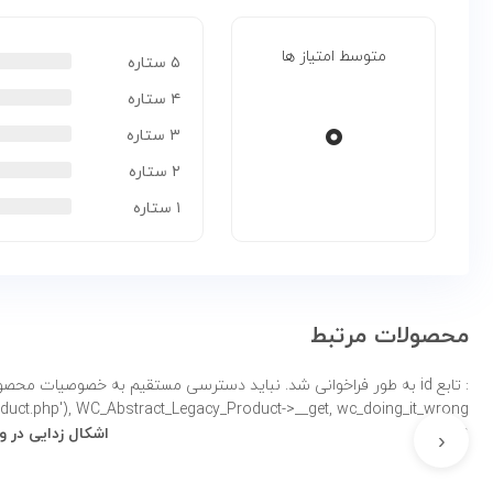
متوسط امتیاز ها
۵ ستاره
۴ ستاره
۰
۳ ستاره
۲ ستاره
۱ ستاره
محصولات مرتبط
: تابع id به طور
product.php'), WC_Abstract_Legacy_Product->__get, wc_doing_it_wrong لطفاً برای اطلاعات بی
نادرست
اشکال زدایی در 
‹