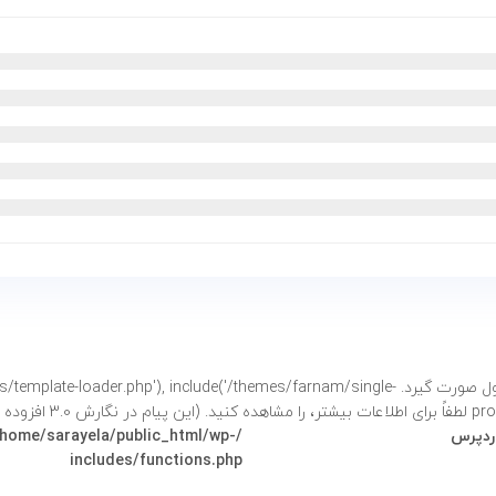
فراخوانی شد. نباید دسترسی مستقیم به خصوصیات محصول صورت گیرد. e('/themes/farnam/single
شتر،
را مشاهده کنید. (این پیام در نگارش 3.0 افزوده شده است.) in
وردپرس
/home/sarayela/public_html/wp-
includes/functions.php