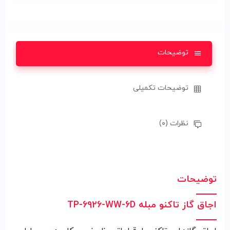
توضیحات
توضیحات تکمیلی
نظرات (۰)
توضیحات
اجاق گاز تاکنو مبله TP-6926-WW-6D