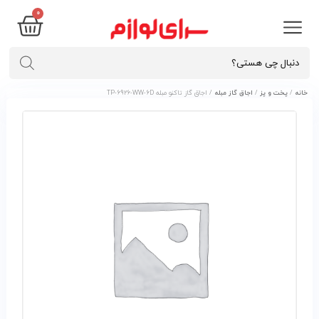
0
خانه
/
پخت و پز
/
اجاق گاز مبله
/ اجاق گاز تاکنو مبله TP-6926-WW-6D