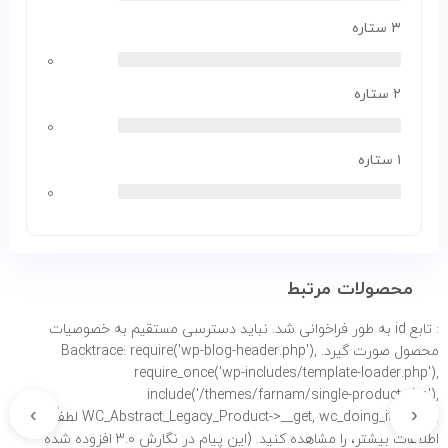
۳ ستاره
۰
۲ ستاره
۰
۱ ستاره
۰
محصولات مرتبط
: تابع id به طور
فراخوانی شد. نباید دسترسی مستقیم به خصوصیات
محصول صورت گیرد. Backtrace: require('wp-blog-header.php'),
require_once('wp-includes/template-loader.php'),
include('/themes/farnam/single-product.php'),
›
‹
WC_Abstract_Legacy_Product->__get, wc_doing_it_wrong لطفاً برای
اطلاعات بیشتر،
را مشاهده کنید. (این پیام در نگارش 3.0 افزوده شده