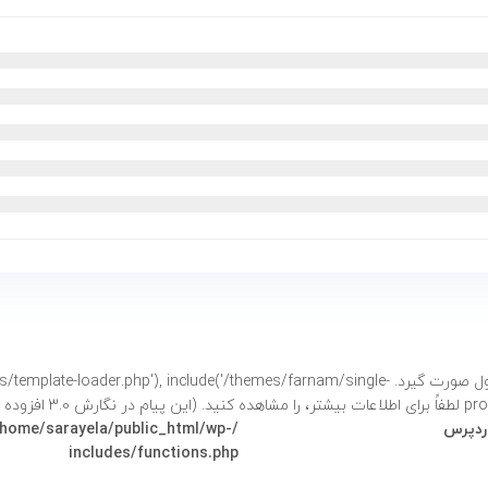
فراخوانی شد. نباید دسترسی مستقیم به خصوصیات محصول صورت گیرد. e('/themes/farnam/single
شتر،
را مشاهده کنید. (این پیام در نگارش 3.0 افزوده شده است.) in
۵۸۳۳
/home/sarayela/p
includes