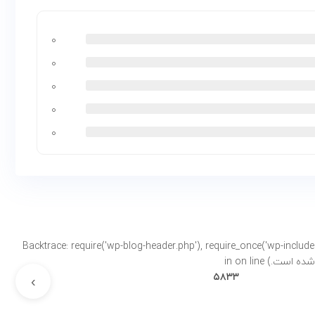
۰
۰
۰
۰
۰
Backtrace: require('wp-blog-header.php'), require_once('wp-includes/template-loader.php'), includ-
on line
›