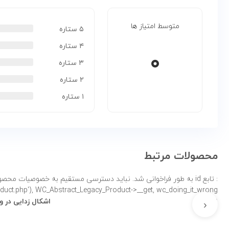
متوسط امتیاز ها
۵ ستاره
۴ ستاره
۰
۳ ستاره
۲ ستاره
۱ ستاره
محصولات مرتبط
: تابع id به طور
product.php'), WC_Abstract_Legacy_Product->__get, wc_doing_it_wrong لطفاً برای اطلاعات بی
اشکال زدایی در وردپرس
ublic_html/wp-
‹
/functions.php