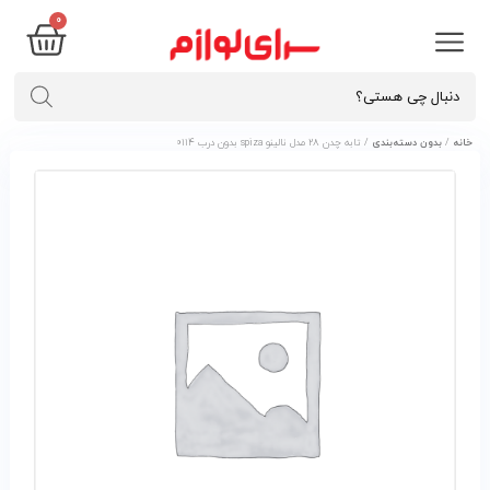
۰
خانه
/
بدون دسته‌بندی
/ تابه چدن 28 مدل نالينو spiza بدون درب 0114