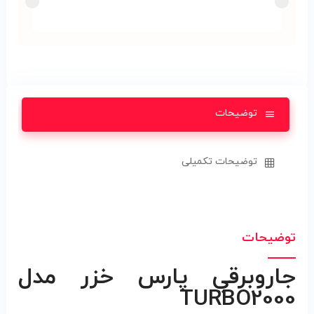
توضیحات
توضیحات تکمیلی
توضیحات
جاروبرقي پارس خزر مدل
TURBO2000