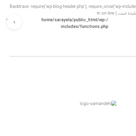
Backtrace: require('wp-blog-header.php'), require_once('wp-includes/template-loader.php'), includ-
on line
۵۸۳۳
›