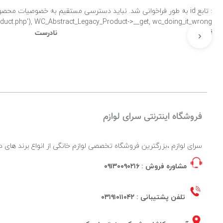
: تابع id به طور
product.php'), WC_Abstract_Legacy_Product->__get, wc_doing_it_wrong لطفاً برای اطلاعات بی
نادرست
اشکال زدایی در 
‹
فروشگاه اینترنتی سرای لوازم
سرای لوازم ،بزرگترین فروشگاه تخصصی لوازم خانگی از انواع برند ها
مشاوره فروش :
۰۹۱۳۰۰۹۰۲۱۶
تلفن پشتیبانی :
۰۳۱۹۱۰۱۱۰۴۲