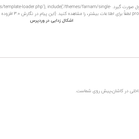
فراخوانی شد. نباید دسترسی مستقیم به خصوصیات محصول صورت گیرد. e('/themes/farnam/single
شتر،
را مشاهده کنید. (این پیام در نگارش 3.0 افزوده شده است.) in
وردپرس
/home/sarayela/public_html/wp-
includes/functions.php
ی داخلی در کاشان،پیش روی شماست.