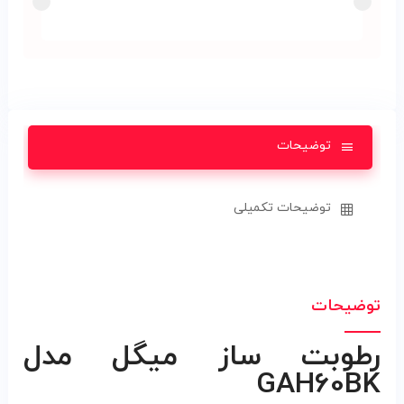
توضیحات
توضیحات تکمیلی
توضیحات
رطوبت ساز ميگل مدل
GAH60BK