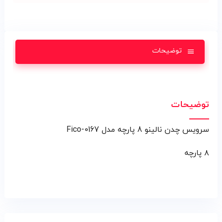
توضیحات
توضیحات
سرويس چدن نالينو 8 پارچه مدل 0167-Fico
۸ پارچه