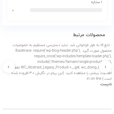
۱ ستاره
۰
محصولات مرتبط
: تابع id به طور
فراخوانی شد. نباید دسترسی مستقیم به خصوصیات
محصول صورت گیرد. Backtrace: require('wp-blog-header.php'),
require_once('wp-includes/template-loader.php'),
include('/themes/farnam/single-product.php'),
›
‹
WC_Abstract_Legacy_Product->__get, wc_doing_it_wrong لطفاً برای
اطلاعات بیشتر،
را مشاهده کنید. (این پیام در نگارش 3.0 افزوده شده
است.) in
on line
نادرست