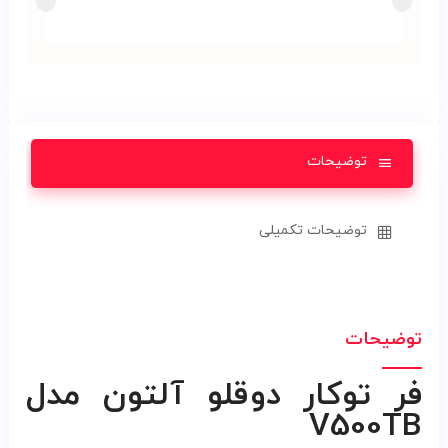
توضیحات
توضیحات تکمیلی
توضیحات
فر توکار دوقلو آلتون مدل
V500TB