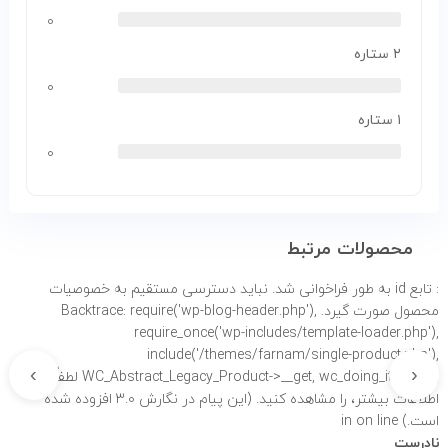
۰
۲ ستاره
۰
۱ ستاره
۰
محصولات مرتبط
: تابع id به طور
فراخوانی شد. نباید دسترسی مستقیم به خصوصیات
محصول صورت گیرد. Backtrace: require('wp-blog-header.php'),
require_once('wp-includes/template-loader.php'),
include('/themes/farnam/single-product.php'),
›
‹
WC_Abstract_Legacy_Product->__get, wc_doing_it_wrong لطفاً برای
اطلاعات بیشتر،
را مشاهده کنید. (این پیام در نگارش 3.0 افزوده شده
است.) in
on line
نادرست