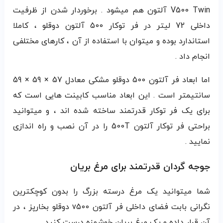
V500 Twin آلتون هم میشود . برخوردار شدن از ظرفیت
داخلی 72 لیتر در فر توکار 500 آلتون دوقلو ، کاملا
استاندارد بوده و میتوان با استفاده از آن ، کارهای مختلفی
انجام داد .
اما ابعاد فر آلتون 500 دوقلو مشکی معادل 57 × 59 × 59
سانتیمتر است . این ابعاد مناسب کابینت هایی است که
برای یک فر توکار قدرتمند ساخته شده اند ، و میتوانید
براحتی فر توکار آلتون 500T را در آن نصب و راه‌ اندازی
نمایید .
جوجه گردان قدرتمند برای مرغ بریان
شما میتوانید یک مرغ درسته بزرگ را بدون کوچکترین
نگرانی بابت فضای داخلی فر آلتون v500 دوقلو بخارپز ، در
آن قرار داده و یک مرغ بریان خوشمزه درست کنید .