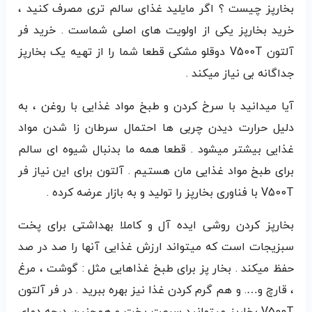
بخارپز چیست ؟ اگر مایلید غذای سالم تری مصرف کنید ،
خرید بخارپز یکی از اولویت های اصلی شماست . خرید فر
آلتون V500T دوقلو مشکی قطعا شما را از تهیه یک بخارپز
جداگانه بی نیاز میکند .
آیا میدانید با سرخ کردن و طبخ مواد غذایی با روغن ، به
دلیل حرارت دیدن چربی ها احتمال سرطان زا شدن مواد
غذایی بیشتر میشود . قطعا همه ما بدنبال شیوه ای سالم
برای طبخ مواد غذایی مان هستیم . آلتون برای این نیاز فر
V500T با فناوری بخارپز را تولید و به بازار عرضه کرده .
بخارپز کردن روشی ایده آل و کاملا بهداشتی برای پخت
سبزیجات است که میتواند ارزش غذایی آنها را صد در صد
حفظ میکند . بخار پز برای طبخ غذاهایی مثل : گوشت ، مرغ
، قارچ و…. و هم گرم کردن غذا نیز بهره ببرید . در فر آلتون