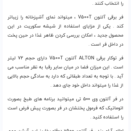
را انتخاب کنند .
فر برقی آلتون V500T ، میتواند نمای آشپزخانه‌ را زیباتر
کند . یکی از مزایای استفاده از شیشه سکوریت در این
محصول جدید ، امکان بررسی کردن ظاهر غذا در حین پخت
در داخل فر است .
فر توکار برقی ALTON آلتون V500T دارای حجم 72 لیتر
است . این میزان فضا در میان سایر رقبا به نظر مناسب می
آید . با توجه به تعداد طبقاتی که دارد به سادگی حجم بالایی
از غذا را میتواند داخل خود جای دهد .
در فر آلتون وی ۵۰۰ تی میتوانید برنامه های طبخ بصورت
اتوماتیک که فرمول پختشان در فر بصورت پیش فرض است
را استفاده کنید .
لولای آرام بند ، فر آلتون v500 دوقلو بخارپز این آپشن مهم