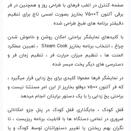
صفحه کنترل در اغلب فرهای با طراحی روز و همچنین در فر
برقی آلتون V500T بخارپز بصورت لمسی تاچ برای تنظیم
دقیقتر برنامه های طبخ طراحی شده .
با کلیدهای نمایشگر براحتی امکان روشن و خاموش شدن
چراغ ، انتخاب برنامه بخارپز Steam Cook ، تعیین عملکرد
المنت ها ، تنظیم میزان حرارت فر ، تنظیم زمان فر و
دسترسی های دیگر پخت میسر شده .
در نمایشگر فرها معمولا کلیدی برای یخ زدایی قرار میگیرد ،
که فر آلتون v500 دوقلو بخارپز از این امر مستثنا نیست و
براحتی یخ زدایی را با یک دستور برایتان انجام میدهد .
قفل کودک ، جایگذاری قفل کودک در پنل جزو امکاناتی
ضروری در تمامی دستگاه ها با قابلیت برنامه ریزیست ، تا
نگران بهم ریختن یا تغییر دستوراتتان توسط کودک و یا