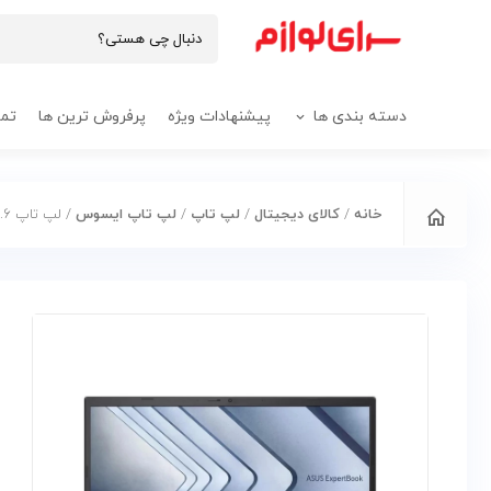
دسته بندی ها
پیشنهادات ویژه
پرفروش ترین ها
تما
خانه
/
کالای دیجیتال
/
لپ تاپ
/
لپ تاپ ایسوس
/ لپ تاپ 15.6 اینچی ایسوس مدل ExpertBook B1 B1502CBA-NJ2621-i3 1215U 8GB 256SSD