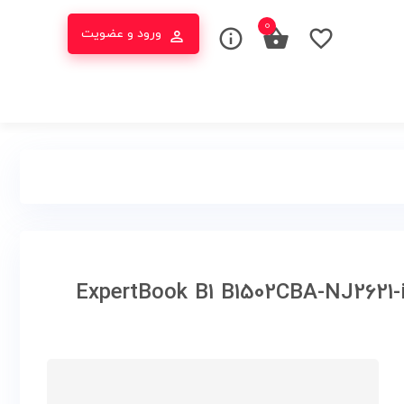
0
ورود و عضویت
ینچی ایسوس مدل ExpertBook B1 B1502CBA-NJ2621-i3 1215U