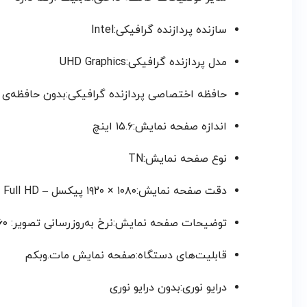
سازنده پردازنده گرافیکی:Intel
مدل پردازنده گرافیکی:UHD Graphics
حافظه اختصاصی پردازنده گرافیکی:بدون حافظه‌ی 
اندازه صفحه نمایش:۱۵.۶ اینچ
نوع صفحه نمایش:TN
دقت صفحه نمایش:۱۰۸۰ × ۱۹۲۰ پیکسل – Full HD
توضیحات صفحه نمایش:نرخ به‌روزرسانی تصویر: ۶۰ هرتز / نسبت تصویر: ۱۶:۹ / حداکثر روشنایی: ۲۵۰ نیت / پوشش ۴۵% دامنه رنگی NTSC
قابلیت‌های دستگاه:صفحه نمایش مات.وبکم
درایو نوری:بدون درایو نوری