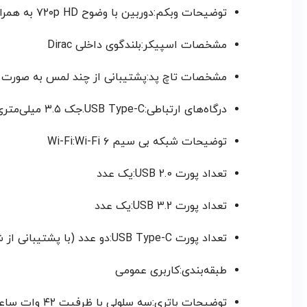
توضیحات وبکم:دوربین با وضوح ۷۲۰p HD به همراه درپوش لنز
مشخصات اسپیکر:بلندگوی داخلی Dirac
مشخصات تاچ پد:پشتیبانی از چند لمس به صورت 
درگاه‌های ارتباطی:USB Type-C.جک ۳.۵ میلی‌متری صداWi-Fi.LAN.HDMI.Display Port.Bluetooth.USB
توضیحات شبکه بی سیم Wi-Fi:Wi-Fi ۶
تعداد پورت USB 2.0:یک عدد
تعداد پورت USB 3.2:یک عدد
تعداد پورت USB Type-C:دو عدد (با پشتیبانی از شارژ و DisplayPort)
طبقه‌بندی:کاربری عمومی
توضیحات باتری:سه سلولی با ظرفیت ۴۲ وات ساعت