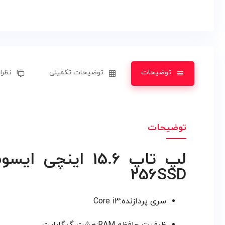
توضیحات
توضیحات تکمیلی
نظرات
توضیحات
256SSD
سری پردازنده:Core i3