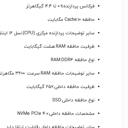
فرکانس پردازنده:۰.۹ تا ۴.۴ گیگاهرتز
حافظه Cache:۱۰ مگابایت
سایر توضیحات پردازنده مرکزی (CPU):نسل ۱۲ اینتل / تعداد هسته: ۶ عدد (۲ هسته Performance و ۴ هسته Efficient) / تعداد رشته: ۸ / توان مصرفی پایه: ۱۵ وات
ظرفیت حافظه RAM:هشت گیگابایت
نوع حافظه RAM:DDR۴
سایر توضیحات حافظه RAM:سرعت: ۳۲۰۰ مگاهرتز / قابلیت ارتقا دارد (تا ۴۰ گیگابایت)
ظرفیت حافظه داخلی:۲۵۶ گیگابایت
نوع حافظه داخلی:SSD
مشخصات حافظه داخلی:NVMe PCIe ۴.۰
سایر توضیحات حافظه داخلی:قابلیت ارتقا دارد