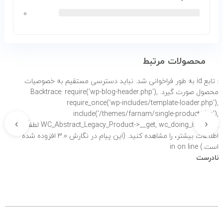
۰
محصولات مرتبط
: تابع id به طور
فراخوانی شد. نباید دسترسی مستقیم به خصوصیات
محصول صورت گیرد. Backtrace: require('wp-blog-header.php'),
require_once('wp-includes/template-loader.php'),
include('/themes/farnam/single-product.php'),
›
‹
WC_Abstract_Legacy_Product->__get, wc_doing_it_wrong لطفاً برای
اطلاعات بیشتر،
را مشاهده کنید. (این پیام در نگارش 3.0 افزوده شده
است.) in
on line
نادرست