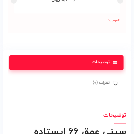
ناموجود
توضیحات
نظرات (۰)
توضیحات
سيني عمق ٦٦ ايستاده