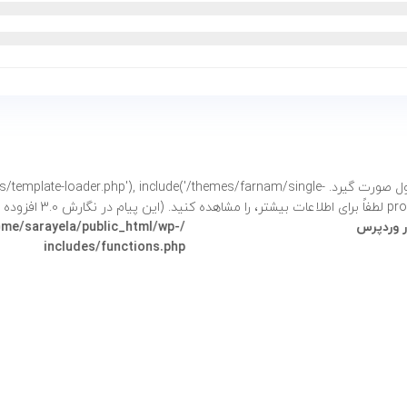
فراخوانی شد. نباید دسترسی مستقیم به خصوصیات محصول صورت گیرد. e('/themes/farnam/single
شتر،
را مشاهده کنید. (این پیام در نگارش 3.0 افزوده شده است.) in
وردپرس
/home/sarayela/public_html/wp-
includes/functions.php