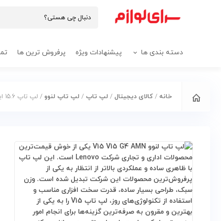
دسته بندی ها
پیشنهادات ویژه
پرفروش ترین ها
تما
خانه
/
کالای دیجیتال
/
لپ تاپ
/
لپ تاپ لنوو
/ لپ تاپ 15.6 اینچی لنوو مدل V15 G4 AMN-Athlon Silver 7120U 8GB 512SSD