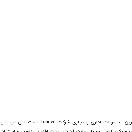
لپ تاپ لنوو V15 V15 G4 AMN یکی از خوش قی