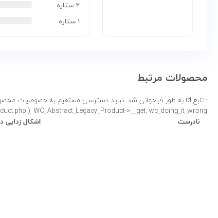
۲ ستاره
۱ ستاره
محصولات مرتبط
: تابع id به طور
product.php'), WC_Abstract_Legacy_Product->__get, wc_doing_it_wrong لطفاً برای اطلاعات بی
نادرست
اشکال زدایی در 