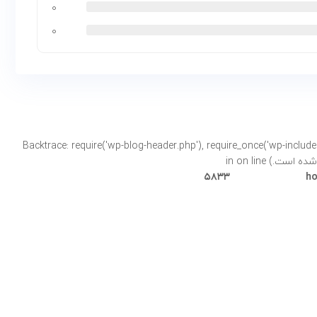
۰
۰
Backtrace: require('wp-blog-header.php'), require_once('wp-includes/template-loader.php'), includ-
on line
۵۸۳۳