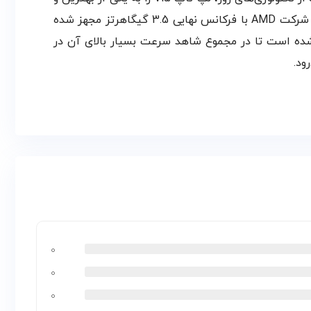
مقرون به صرفه‌ترین گزینه‌ها برای انجام امور روزمره تبدیل کرده است. این لپ تاپ به پردازنده مرکزی Athlon Silver 7120U شرکت AMD با فرکانس نهایی 3.5 گیگاهرتز مجهز شده
 و 512 گیگابایت حافظه ذخیره‌سازی SSD برای آن در نظر گرفته شده است تا در مجموع شاهد سرعت بسیار بالای آن در
۰
۰
۰