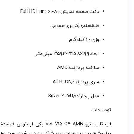
دقت صفحه نمایش;Full HD| 1920 x1080
طبقه‌بندی;کاربری عمومی
وزن;۱.۶ کیلوگرم
ابعاد:۳۵۹.۲x۲۳۵.۸x۱۹.۹ میلی‌متر
سازنده پردازنده:AMD
سری پردازنده;ATHLON
مدل پردازنده;Silver ۷۱۲۰U
توضیحات