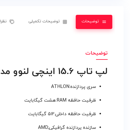
توضیحات
توضیحات تکمیلی
نظرات
توضیحات
لپ تاپ 15.6 اینچی لنوو مدل V15 G4 AMN-Athlon Silver 7120U 8GB 512SSD
سری پردازنده:ATHLON
ظرفیت حافظه RAM:هشت گیگابایت
ظرفیت حافظه داخلی:۵۱۲ گیگابایت
سازنده پردازنده گرافیکی;AMD