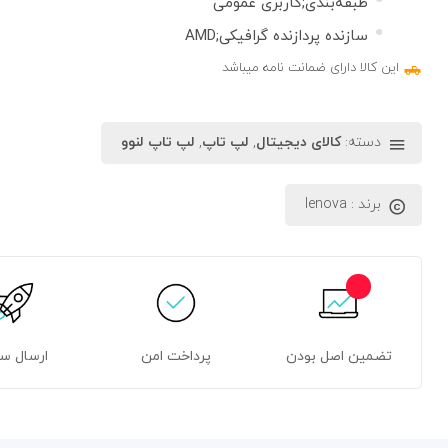
طبقه‌بندی;کاربری عمومی
سازنده پردازنده گرافیکی;AMD
این کالا دارای ضمانت نامه میباشد
دسته:
کالای دیجیتال
,
لپ تاپ
,
لپ تاپ لنوو
برند :
lenova
تضمین اصل بودن
پرداخت امن
ارسال س