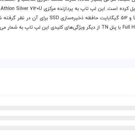
است و در کنار آن، هشت گیگابایت رم از نوع LPDDR5