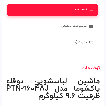
توضیحات
توضیحات تکمیلی
نظرات (۰)
توضیحات
ماشین لباسشویی دوقلو
پاکشوما مدل PTN-9604AJ
ظرفیت 9.6 کیلوگرم