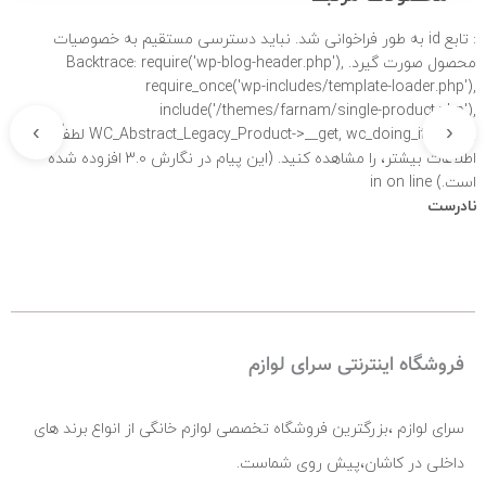
: تابع id به طور
فراخوانی شد. نباید دسترسی مستقیم به خصوصیات
محصول صورت گیرد. Backtrace: require('wp-blog-header.php'),
require_once('wp-includes/template-loader.php'),
include('/themes/farnam/single-product.php'),
›
‹
WC_Abstract_Legacy_Product->__get, wc_doing_it_wrong لطفاً برای
اطلاعات بیشتر،
را مشاهده کنید. (این پیام در نگارش 3.0 افزوده شده
است.) in
on line
نادرست
فروشگاه اینترنتی سرای لوازم
سرای لوازم ،بزرگترین فروشگاه تخصصی لوازم خانگی از انواع برند های
داخلی در کاشان،پیش روی شماست.