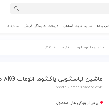
س با ما
شرایط خرید اقساطی
دریافت نمایندگی فروش
درباره ما
شویی پاکشوما اتومات 8KG مدل TFU-84401WT
ماشین لباسشویی پاکشوما اتومات 8KG مدل TFU-84401WT
Ephratin women's sarong code
برخی از ویژگی های محصول