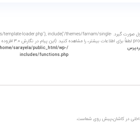
فراخوانی شد. نباید دسترسی مستقیم به خصوصیات محصول صورت گیرد. e('/themes/farnam/single
شتر،
را مشاهده کنید. (این پیام در نگارش 3.0 افزوده شده است.) in
وردپرس
/home/sarayela/public_html/wp-
includes/functions.php
ی داخلی در کاشان،پیش روی شماست.