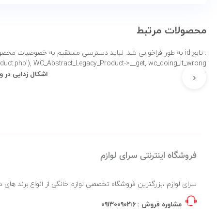
محصولات مرتبط
: تابع id به طور
product.php'), WC_Abstract_Legacy_Product->__get, wc_doing_it_wrong لطفاً برای اطلاعات بی
نادرست
اشکال زدایی در 
‹
فروشگاه اینترنتی سرای لوازم
سرای لوازم ،بزرگترین فروشگاه تخصصی لوازم خانگی از انواع برند ها
مشاوره فروش :
۰۹۱۳۰۰۹۰۲۱۶