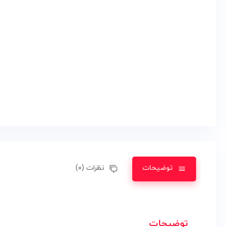
توضیحات
نظرات (۰)
توضیحات