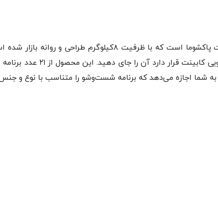
ماشین لباسشویی پاکشوما مدل TFU-84401 از محصولات پاکشوما است ک
باعث شده به راحتی بتوانید در ف
 به شما اجازه می‌دهد که برنامه شست‌وشو را متناسب با نوع و جنس