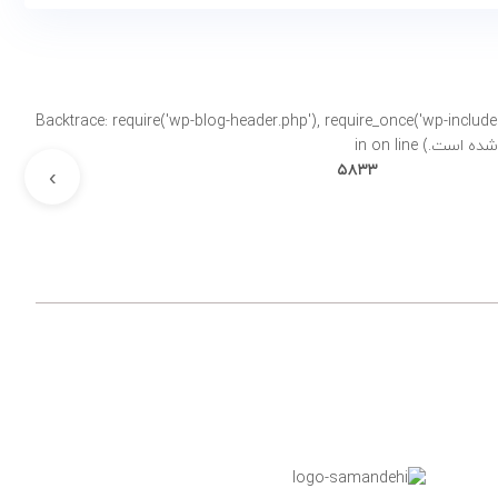
Backtrace: require('wp-blog-header.php'), require_once('wp-includes/template-loader.php'), includ-
on line
۵۸۳۳
›