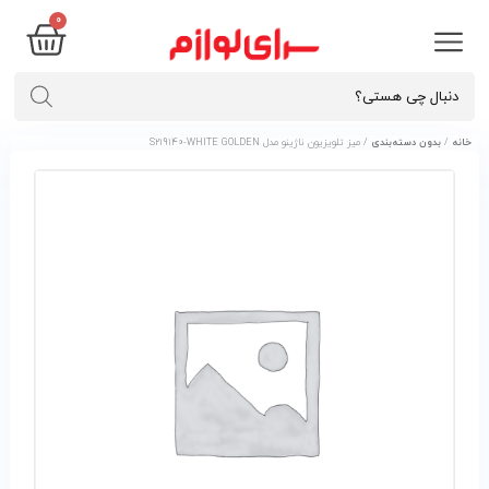
۰
خانه
/
بدون دسته‌بندی
/ ميز تلويزيون ناژينو مدل S219140-WHITE GOLDEN