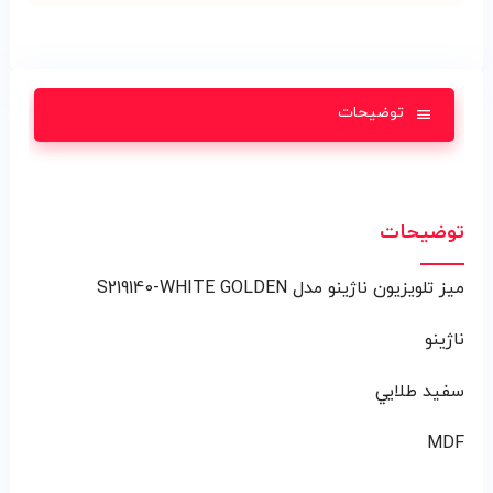
توضیحات
توضیحات
ميز تلويزيون ناژينو مدل S219140-WHITE GOLDEN
ناژينو
سفيد طلايي
MDF