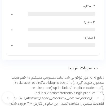
۳ ستاره
۰
۲ ستاره
۰
۱ ستاره
۰
محصولات مرتبط
: تابع id به طور
فراخوانی شد. نباید دسترسی مستقیم به خصوصیات
محصول صورت گیرد. Backtrace: require('wp-blog-header.php'),
require_once('wp-includes/template-loader.php'),
include('/themes/farnam/single-product.php'),
›
‹
WC_Abstract_Legacy_Product->__get, wc_doing_it_wrong لطفاً برای
اطلاعات بیشتر،
را مشاهده کنید. (این پیام در نگارش 3.0 افزوده شده