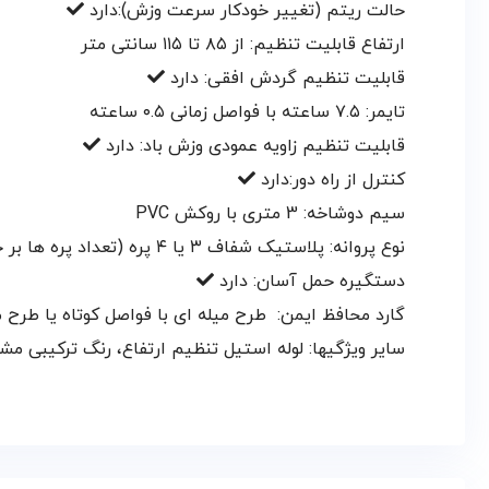
حالت ریتم (تغییر خودکار سرعت وزش):دارد
ارتفاع
قابلیت تنظیم: از ۸۵ تا ۱۱۵ سانتی متر
قابلیت تنظیم گردش افقی: دارد
تایمر:
۷.۵ ساعته با فواصل زمانی ۰.۵ ساعته
قابلیت تنظیم زاویه عمودی وزش باد: دارد
کنترل از راه دور:دارد
سیم دوشاخه:
3 متری با روکش PVC
نوع پروانه:
پلاستیک شفاف ۳ یا ۴ پره (تعداد پره ها بر خلاف قطر پره ها در حجم باددهی تاثیری ندارند)
دستگیره حمل آسان: دارد
گارد محافظ ايمن:
طرح میله ای با فواصل کوتاه یا طرح
سایر ویژگیها:
لوله استیل تنظیم ارتفاع، رنگ ترکیبی مش