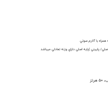
مراه با آلارم صوتي
اصلي/ پاييني
)پايه اصلي داراي وزنه تعادلي ميباشد