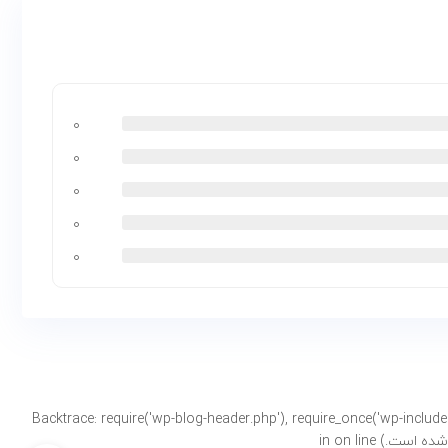
۰
۰
۰
۰
۰
Backtrace: require('wp-blog-header.php'), require_once('wp-includes/template-loader.php'), includ-
on line