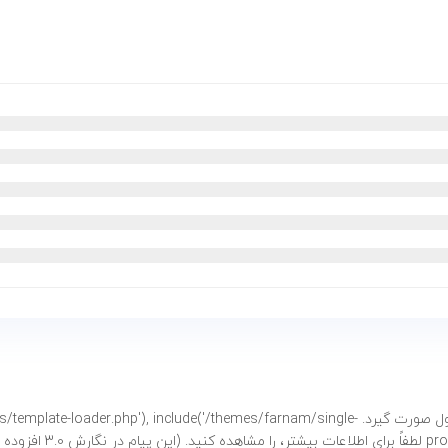
فراخوانی شد. نباید دسترسی مستقیم به خصوصیات محصول صورت گیرد. e('/themes/farnam/single
شتر،
را مشاهده کنید. (این پیام در نگارش 3.0 افزوده شده است.) in