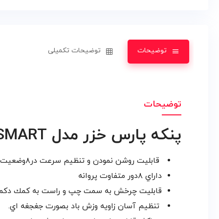
توضیحات
توضیحات تکمیلی
توضیحات
پنکه پارس خزر مدل PRO SMART
قابليت روشن نمودن و تنظيم سرعت در٨وضعيت متفاوت با لامپ هاي نشانگر همراه با آلارم صوتي
داراي ٨دور متفاوت پروانه
قابليت چرخش به سمت چپ و راست به كمك دكم
تنظيم آسان زاويه وزش باد بصورت جغجغه اي.