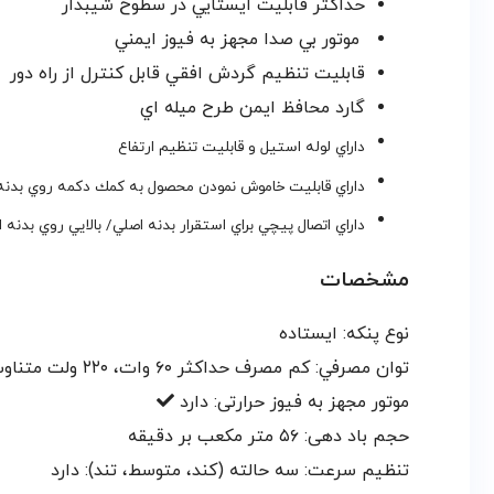
حداكثر قابليت ايستايي در سطوح شيبدار
موتور بي صدا مجهز به فيوز ايمني
قابليت تنظيم گردش افقي قابل كنترل از راه دور
گارد محافظ ايمن طرح ميله اي
داراي لوله استيل و قابليت تنظيم ارتفاع
داراي قابليت خاموش نمودن محصول به كمك دكمه روي بدنه ه
داراي اتصال پيچي براي استقرار بدنه اصلي/ بالايي روي بدنه 
مشخصات
نوع پنکه:
ایستاده
توان مصرفي:
کم مصرف حداکثر ۶۰ وات، ۲۲۰ ولت متناوب، ۵۰ هرتز
موتور مجهز به فیوز حرارتی: دارد
حجم باد دهی:
۵۶ متر مکعب بر دقيقه
تنظیم سرعت:
سه حالته (کند، متوسط، تند): دارد