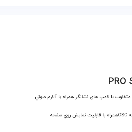
ه
OSC
همراه با قابليت نمايش روي صفحه