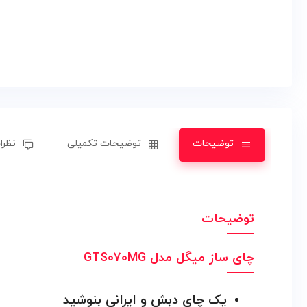
توضیحات
توضیحات تکمیلی
نظرات
توضیحات
چای ساز میگل مدل GTS070MG
یک چای دبش و ایرانی بنوشید