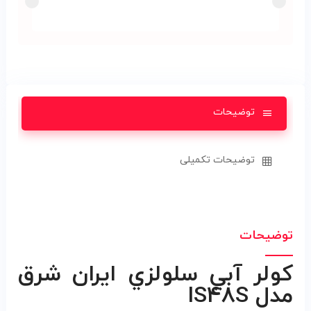
توضیحات
توضیحات تکمیلی
توضیحات
کولر آبي سلولزي ايران شرق
مدل IS48S