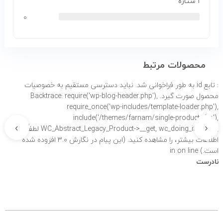
۱ ستاره
۰
محصولات مرتبط
: تابع id به طور
فراخوانی شد. نباید دسترسی مستقیم به خصوصیات
محصول صورت گیرد. Backtrace: require('wp-blog-header.php'),
require_once('wp-includes/template-loader.php'),
include('/themes/farnam/single-product.php'),
›
‹
WC_Abstract_Legacy_Product->__get, wc_doing_it_wrong لطفاً برای
اطلاعات بیشتر،
را مشاهده کنید. (این پیام در نگارش 3.0 افزوده شده
است.) in
on line
نادرست