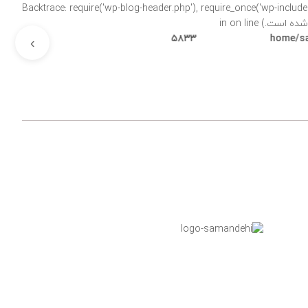
Backtrace: require('wp-blog-header.php'), require_once('wp-includes/template-loader.php'), includ-
on line
۵۸۳۳
›