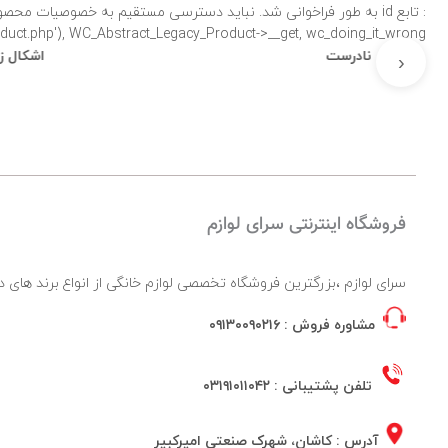
: تابع id به طور
product.php'), WC_Abstract_Legacy_Product->__get, wc_doing_it_wrong لطفاً برای اطلاعات بی
نادرست
اشکال زدایی در 
‹
فروشگاه اینترنتی سرای لوازم
سرای لوازم ،بزرگترین فروشگاه تخصصی لوازم خانگی از انواع برند ها
مشاوره فروش :
۰۹۱۳۰۰۹۰۲۱۶
تلفن پشتیبانی :
۰۳۱۹۱۰۱۱۰۴۲
آدرس : کاشان، شهرک صنعتی امیرکبیر