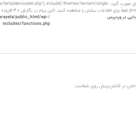
فراخوانی شد. نباید دسترسی مستقیم به خصوصیات محصول صورت گیرد. e('/themes/farnam/single
شتر،
را مشاهده کنید. (این پیام در نگارش 3.0 افزوده شده است.) in
وردپرس
/home/sarayela/public_html/wp-
includes/functions.php
ی داخلی در کاشان،پیش روی شماست.