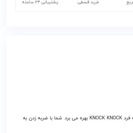
ریع
خرید قسطی
پشتیبانی ۲۴ ساعته
یخچال فریزر دیپوینت مدل DISCOVER محصولی با قابلیت های هوشمند است که گرید انرژی A دارد و از قابلیت منحصر به فرد KNOCK KNOCK بهره می برد. شما با ضربه زدن به