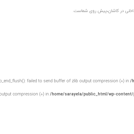
ی داخلی در کاشان،پیش روی شماست.
ob_end_flush(): failed to send buffer of zlib output compression (0) in
/
b output compression (0) in
/home/sarayela/public_html/wp-content/p