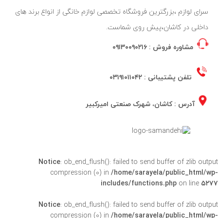
سرای لوازم ،بزرگترین فروشگاه تخصصی لوازم خانگی از انواع برند های
داخلی در کاشان،پیش روی شماست.
مشاوره فروش :
۰۹۱۳۰۰۹۰۲۱۶
تلفن پشتیبانی :
۰۳۱۹۱۰۱۱۰۴۲
آدرس : کاشان، شهرک صنعتی امیرکبیر
Notice
: ob_end_flush(): failed to send buffer of zlib outpu
compression (0) in
/home/sarayela/public_html/wp
includes/functions.php
on line
۵۲۷
Notice
: ob_end_flush(): failed to send buffer of zlib outpu
compression (0) in
/home/sarayela/public_html/wp