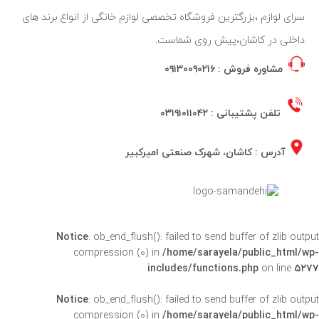
سرای لوازم ،بزرگترین فروشگاه تخصصی لوازم خانگی از انواع برند های
داخلی در کاشان،پیش روی شماست.
مشاوره فروش :
۰۹۱۳۰۰۹۰۲۱۶
تلفن پشتیبانی :
۰۳۱۹۱۰۱۱۰۴۲
آدرس : کاشان، شهرک صنعتی امیرکبیر
Notice
: ob_end_flush(): failed to send buffer of zlib outpu
compression (0) in
/home/sarayela/public_html/wp
includes/functions.php
on line
۵۲۷
Notice
: ob_end_flush(): failed to send buffer of zlib outpu
compression (0) in
/home/sarayela/public_html/wp