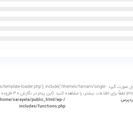
فراخوانی شد. نباید دسترسی مستقیم به خصوصیات محصول صورت گیرد. e('/themes/farnam/single
شتر،
را مشاهده کنید. (این پیام در نگارش 3.0 افزوده شده است.) in
وردپرس
/home/sarayela/public_html/wp-
includes/functions.php