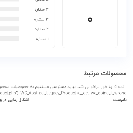
۴ ستاره
۰
۳ ستاره
۲ ستاره
۱ ستاره
محصولات مرتبط
: تابع id به طور
product.php'), WC_Abstract_Legacy_Product->__get, wc_doing_it_wrong لطفاً برای اطلاعات بی
نادرست
اشکال زدایی در 