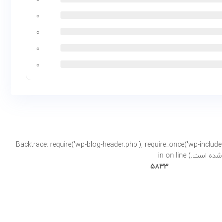
۰
۰
۰
۰
Backtrace: require('wp-blog-header.php'), require_once('wp-includes/template-loader.php'), includ-
on line
۵۸۳۳