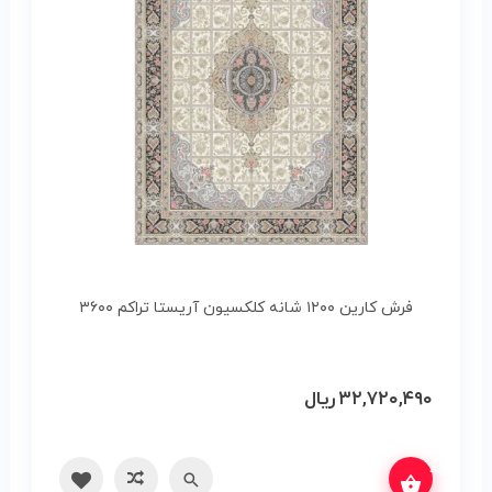
فرش کارین ۱۲۰۰ شانه کلکسیون آریستا تراکم ۳۶۰۰
۳۲,۷۲۰,۴۹۰
ریال
س بگیرید
سریع
مقایسه