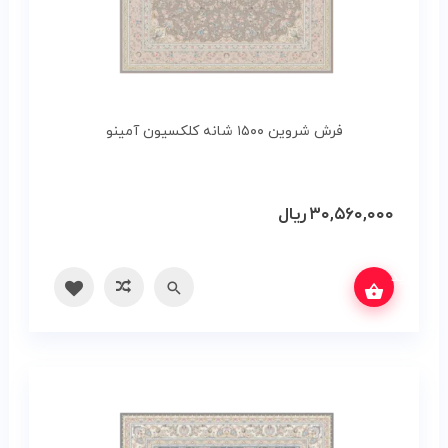
فرش شروین ۱۵۰۰ شانه کلکسیون آمینو
۳۰,۵۶۰,۰۰۰
ریال
س بگیرید
سریع
مقایسه