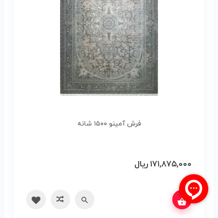
فرش آمینو ۱۵۰۰ شانه
۱۷۱,۸۷۵,۰۰۰
ریال
س بگیرید
سریع
مقایسه