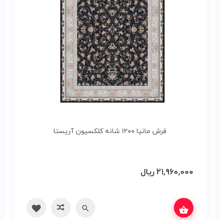
فرش مانیا ۱۲۰۰ شانه کلکسیون آریستا
۲۱,۹۶۰,۰۰۰
ریال
س بگیرید
سریع
مقایسه