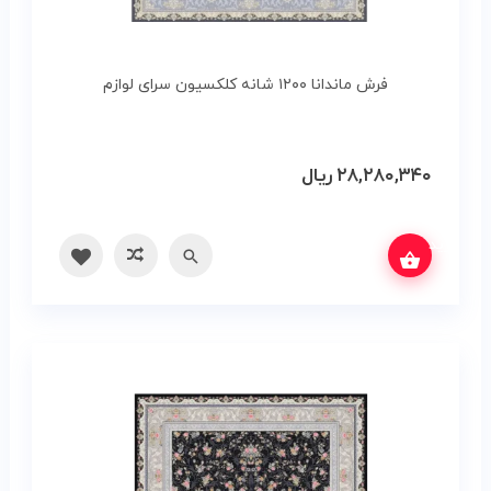
فرش ماندانا ۱۲۰۰ شانه کلکسیون سرای لوازم
۲۸,۲۸۰,۳۴۰
ریال
س بگیرید
سریع
مقایسه