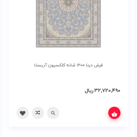
فرش دینا ۱۲۰۰ شانه کلکسیون آریستا
۳۲,۷۲۰,۴۹۰
ریال
س بگیرید
سریع
مقایسه