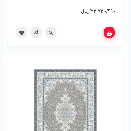
۳۲,۷۲۰,۴۹۰
ریال
س بگیرید
سریع
مقایسه