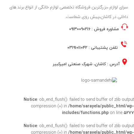
سرای لوازم ،بزرگترین فروشگاه تخصصی لوازم خانگی از انواع برند های
داخلی در کاشان،پیش روی شماست.
مشاوره فروش :
۰۹۱۳۰۰۹۰۲۱۶
تلفن پشتیبانی :
۰۳۱۹۱۰۱۱۰۴۲
آدرس : کاشان، شهرک صنعتی امیرکبیر
Notice
: ob_end_flush(): failed to send buffer of zlib outpu
compression (0) in
/home/sarayela/public_html/wp
includes/functions.php
on line
۵۲۷
Notice
: ob_end_flush(): failed to send buffer of zlib outpu
compression (0) in
/home/sarayela/public_html/wp