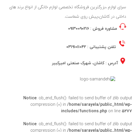
سرای لوازم ،بزرگترین فروشگاه تخصصی لوازم خانگی از انواع برند های
داخلی در کاشان،پیش روی شماست.
مشاوره فروش :
۰۹۱۳۰۰۹۰۲۱۶
تلفن پشتیبانی :
۰۳۱۹۱۰۱۱۰۴۲
آدرس : کاشان، شهرک صنعتی امیرکبیر
Notice
: ob_end_flush(): failed to send buffer of zlib outpu
compression (0) in
/home/sarayela/public_html/wp
includes/functions.php
on line
۵۲۷
Notice
: ob_end_flush(): failed to send buffer of zlib outpu
compression (0) in
/home/sarayela/public_html/wp