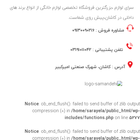
سرای لوازم ،بزرگترین فروشگاه تخصصی لوازم خانگی از انواع برند های
داخلی در کاشان،پیش روی شماست.
مشاوره فروش :
۰۹۱۳۰۰۹۰۲۱۶
تلفن پشتیبانی :
۰۳۱۹۱۰۱۱۰۴۲
آدرس : کاشان، شهرک صنعتی امیرکبیر
Notice
: ob_end_flush(): failed to send buffer of zlib outpu
compression (0) in
/home/sarayela/public_html/wp
includes/functions.php
on line
۵۲۷
Notice
: ob_end_flush(): failed to send buffer of zlib outpu
compression (0) in
/home/sarayela/public_html/wp