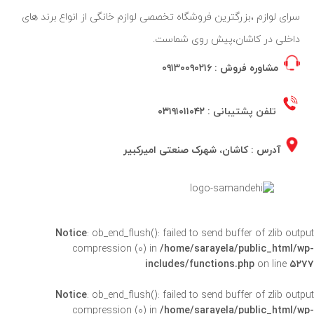
سرای لوازم ،بزرگترین فروشگاه تخصصی لوازم خانگی از انواع برند های
داخلی در کاشان،پیش روی شماست.
مشاوره فروش :
۰۹۱۳۰۰۹۰۲۱۶
تلفن پشتیبانی :
۰۳۱۹۱۰۱۱۰۴۲
آدرس : کاشان، شهرک صنعتی امیرکبیر
Notice
: ob_end_flush(): failed to send buffer of zlib outpu
compression (0) in
/home/sarayela/public_html/wp
includes/functions.php
on line
۵۲۷
Notice
: ob_end_flush(): failed to send buffer of zlib outpu
compression (0) in
/home/sarayela/public_html/wp