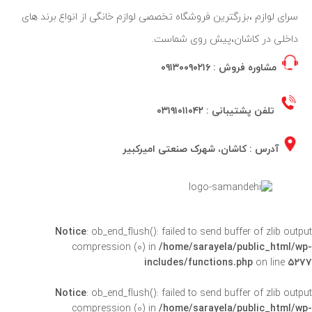
سرای لوازم ،بزرگترین فروشگاه تخصصی لوازم خانگی از انواع برند های
داخلی در کاشان،پیش روی شماست.
مشاوره فروش :
۰۹۱۳۰۰۹۰۲۱۶
تلفن پشتیبانی :
۰۳۱۹۱۰۱۱۰۴۲
آدرس : کاشان، شهرک صنعتی امیرکبیر
Notice
: ob_end_flush(): failed to send buffer of zlib outpu
compression (0) in
/home/sarayela/public_html/wp
includes/functions.php
on line
۵۲۷
Notice
: ob_end_flush(): failed to send buffer of zlib outpu
compression (0) in
/home/sarayela/public_html/wp