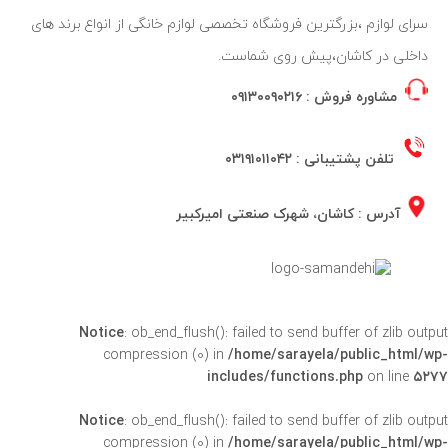
سرای لوازم ،بزرگترین فروشگاه تخصصی لوازم خانگی از انواع برند های
داخلی در کاشان،پیش روی شماست.
مشاوره فروش :
۰۹۱۳۰۰۹۰۲۱۶
تلفن پشتیبانی :
۰۳۱۹۱۰۱۱۰۴۲
آدرس : کاشان، شهرک صنعتی امیرکبیر
Notice
: ob_end_flush(): failed to send buffer of zlib outpu
compression (0) in
/home/sarayela/public_html/wp
includes/functions.php
on line
۵۲۷
Notice
: ob_end_flush(): failed to send buffer of zlib outpu
compression (0) in
/home/sarayela/public_html/wp