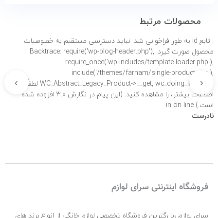
محصولات مرتبط
: تابع id به طور
فراخوانی شد. نباید دسترسی مستقیم به خصوصیات
محصول صورت گیرد. Backtrace: require('wp-blog-header.php'),
require_once('wp-includes/template-loader.php'),
include('/themes/farnam/single-product.php'),
›
‹
WC_Abstract_Legacy_Product->__get, wc_doing_it_wrong لطفاً برای
اطلاعات بیشتر،
را مشاهده کنید. (این پیام در نگارش 3.0 افزوده شده
است.) in
on line
نادرست
فروشگاه اینترنتی سرای لوازم
سرای لوازم ،بزرگترین فروشگاه تخصصی لوازم خانگی از انواع برند های