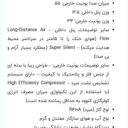
میزان صدا یونیت خارجی: ۵۵
وزن پنل داخلی: ۱۲.۵
وزن یونیت خارجی: ۳۴
سایر توضیحات پنل داخلی: – Long-Distance Air
Flow (هوای خنک را تا ۱۵متر در سرتاسر محیط
هدایت میکند) – Super Silent (عملکرد بسیار آرام و
بی صدا)
سایر توضیحات یونیت خارجی: – طراحی زیبا با بدنه ای
از جنس فلز و پلاستیک با کیفیت – دارای سیستم
تشخیص نشت مبرد – High Efficiency Compressor
(با استفاده از این تکنولوژی میزان مصرف انرژی
کولرگازی کنوود به حداقل رسانده شده است)
نوع گاز (مبرد): R۴۱۰A
نوع آب و هوای سازگار: معتدل و گرم
دستگاه نمایش وضعیت: نشانگر روی پنل