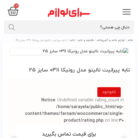
0
خانه
/
لوازم خانه و آشپزخانه
/
قابلمه و تابه
/
تابه
/ تابه پيرانيت نالينو مدل رونیکا ۰۳۱۱ سایز ۲۵
تابه پيرانيت نالينو مدل رونیکا ۰۳۱۱ سایز ۲۵
ناموجود
Notice
: Undefined variable: rating_count in
/home/sarayela/public_html/wp-
content/themes/farnam/woocommerce/single-
product/rating.php
on line
۳۰
برای قیمت تماس بگیرید