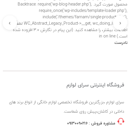
محصول صورت گیرد. Backtrace: require('wp-blog-header.php'),
require_once('wp-includes/template-loader.php'),
include('/themes/farnam/single-product.php'),
›
‹
WC_Abstract_Legacy_Product->__get, wc_doing_it_wrong لطفاً برای
اطلاعات بیشتر،
را مشاهده کنید. (این پیام در نگارش 3.0 افزوده شده
است.) in
on line
نادرست
فروشگاه اینترنتی سرای لوازم
سرای لوازم ،بزرگترین فروشگاه تخصصی لوازم خانگی از انواع برند های
داخلی در کاشان،پیش روی شماست.
مشاوره فروش :
۰۹۱۳۰۰۹۰۲۱۶