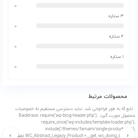
۰
۳ ستاره
۰
۲ ستاره
۰
۱ ستاره
۰
محصولات مرتبط
: تابع id به طور
فراخوانی شد. نباید دسترسی مستقیم به خصوصیات
محصول صورت گیرد. Backtrace: require('wp-blog-header.php'),
require_once('wp-includes/template-loader.php'),
include('/themes/farnam/single-product.php'),
›
‹
WC_Abstract_Legacy_Product->__get, wc_doing_it_wrong لطفاً برای