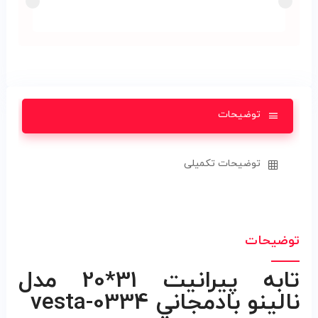
توضیحات
توضیحات تکمیلی
توضیحات
تابه پيرانيت 31*20 مدل
نالينو بادمجاني vesta-0334