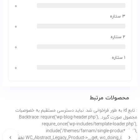
۰
۳ ستاره
۰
۲ ستاره
۰
۱ ستاره
۰
محصولات مرتبط
: تابع id به طور
فراخوانی شد. نباید دسترسی مستقیم به خصوصیات
محصول صورت گیرد. Backtrace: require('wp-blog-header.php'),
require_once('wp-includes/template-loader.php'),
include('/themes/farnam/single-product.php'),
›
‹
WC_Abstract_Legacy_Product->__get, wc_doing_it_wrong لطفاً برای