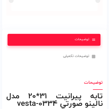
توضیحات
توضیحات تکمیلی
توضیحات
تابه پيرانيت 31*20 مدل
نالينو صورتي vesta-0334