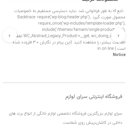
: تابع id به طور
فراخوانی شد. نباید دسترسی مستقیم به خصوصیات
محصول صورت گیرد. Backtrace: require('wp-blog-header.php'),
require_once('wp-includes/template-loader.php'),
include('/themes/farnam/single-product.php'),
›
‹
WC_Abstract_Legacy_Product->__get, wc_doing_it_wrong لطفاً برای
اطلاعات بیشتر،
را مشاهده کنید. (این پیام در نگارش 3.0 افزوده شده
است.) in
on line
Notice
فروشگاه اینترنتی سرای لوازم
سرای لوازم ،بزرگترین فروشگاه تخصصی لوازم خانگی از انواع برند های
داخلی در کاشان،پیش روی شماست.