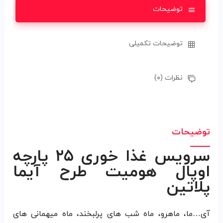
توضیحات
توضیحات تکمیلی
نظرات (۰)
توضیحات
سرویس غذا خوری ۲۵ پارچه
اوپال هومیت طرح آیما
پلاتین
آی…ما، ماهرو، ماه شب های پرلبخند، ماه میهمانی های