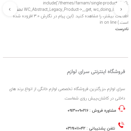
include('/themes/farnam/single-product.php'),
›
‹
WC_Abstract_Legacy_Product->__get, wc_doing_it_wrong لطفاً برای
اطلاعات بیشتر،
را مشاهده کنید. (این پیام در نگارش 3.0 افزوده شده
است.) in
on line
نادرست
فروشگاه اینترنتی سرای لوازم
سرای لوازم ،بزرگترین فروشگاه تخصصی لوازم خانگی از انواع برند های
داخلی در کاشان،پیش روی شماست.
مشاوره فروش :
۰۹۱۳۰۰۹۰۲۱۶
تلفن پشتیبانی :
۰۳۱۹۱۰۱۱۰۴۲