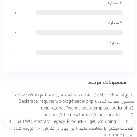
۳ ستاره
۰
۲ ستاره
۰
۱ ستاره
۰
محصولات مرتبط
: تابع id به طور
فراخوانی شد. نباید دسترسی مستقیم به خصوصیات
محصول صورت گیرد. Backtrace: require('wp-blog-header.php'),
require_once('wp-includes/template-loader.php'),
include('/themes/farnam/single-product.php'),
›
‹
WC_Abstract_Legacy_Product->__get, wc_doing_it_wrong لطفاً برای
اطلاعات بیشتر،
را مشاهده کنید. (این پیام در نگارش 3.0 افزوده شده
است.) in
on line