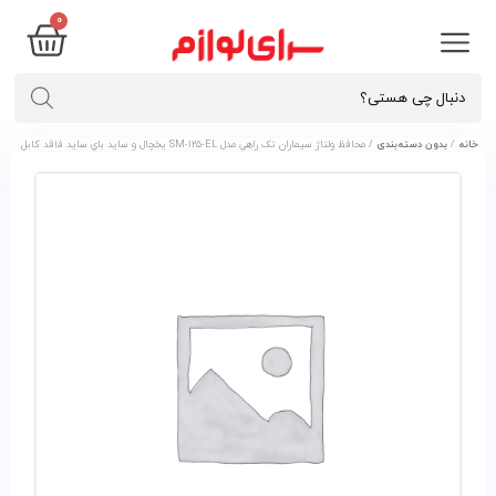
0
خانه
/
بدون دسته‌بندی
/ محافظ ولتاژ سيماران تک راهي مدل SM-125-EL يخچال و سايد باي سايد فاقد کابل