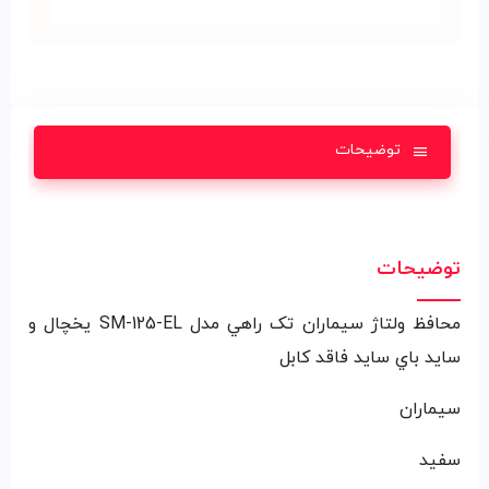
توضیحات
توضیحات
محافظ ولتاژ سيماران تک راهي مدل SM-125-EL يخچال و
سايد باي سايد فاقد کابل
سيماران
سفيد