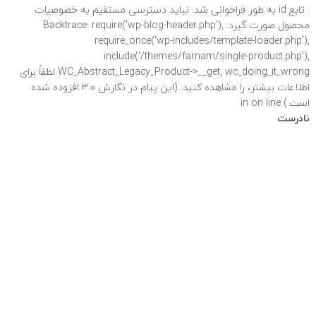
: تابع id به طور
فراخوانی شد. نباید دسترسی مستقیم به خصوصیات
محصول صورت گیرد. Backtrace: require('wp-blog-header.php'),
require_once('wp-includes/template-loader.php'),
include('/themes/farnam/single-product.php'),
WC_Abstract_Legacy_Product->__get, wc_doing_it_wrong لطفاً برای
اطلاعات بیشتر،
را مشاهده کنید. (این پیام در نگارش 3.0 افزوده شده
است.) in
on line
نادرست