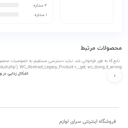
۲ ستاره
۱ ستاره
محصولات مرتبط
: تابع id به طور
product.php'), WC_Abstract_Legacy_Product->__get, wc_doing_it_wrong لطفاً برای اطلاعات بی
نادرست
اشکال زدایی در 
‹
فروشگاه اینترنتی سرای لوازم