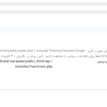
فراخوانی شد. نباید دسترسی مستقیم به خصوصیات محصول صورت گیرد. e('/themes/farnam/single
شتر،
را مشاهده کنید. (این پیام در نگارش 3.0 افزوده شده است.) in
وردپرس
/home/sarayela/public_html/wp-
includes/functions.php