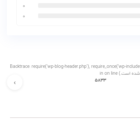
۰
۰
Backtrace: require('wp-blog-header.php'), require_once('wp-includes/template-loader.php'), includ-
on line
۵۸۳۳
›