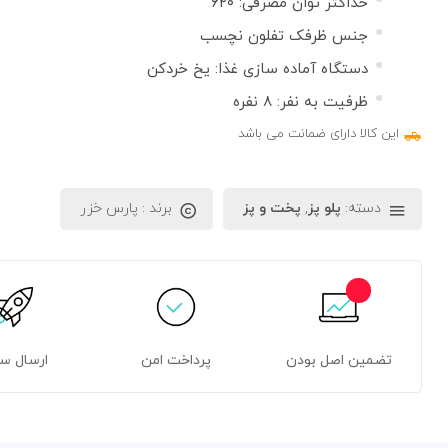
حداکثر توان مصرفی: ۶۲۰
جنس ظرفک تفلون نچسب
دستگاه آماده سازی غذا: یخ خردکن
ظرفیت به نفر: ۸ نفره
این کالا دارای ضمانت می باشد
دسته:
پلو پز
,
پخت و پز
برند :
پارس خزر
تضمین اصل بودن
پرداخت امن
ارسال س