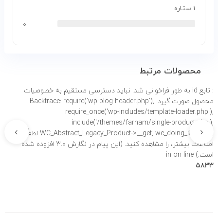
۱ ستاره
۰
محصولات مرتبط
: تابع id به طور
فراخوانی شد. نباید دسترسی مستقیم به خصوصیات
محصول صورت گیرد. Backtrace: require('wp-blog-header.php'),
require_once('wp-includes/template-loader.php'),
include('/themes/farnam/single-product.php'),
›
‹
WC_Abstract_Legacy_Product->__get, wc_doing_it_wrong لطفاً برای
اطلاعات بیشتر،
را مشاهده کنید. (این پیام در نگارش 3.0 افزوده شده
است.) in
on line
۵۸۳۳