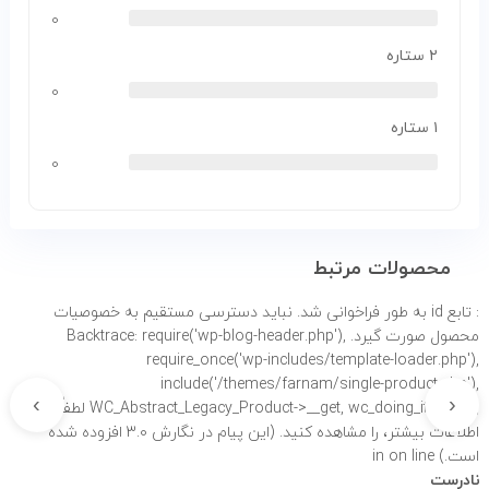
۰
۲ ستاره
۰
۱ ستاره
۰
محصولات مرتبط
: تابع id به طور
فراخوانی شد. نباید دسترسی مستقیم به خصوصیات
محصول صورت گیرد. Backtrace: require('wp-blog-header.php'),
require_once('wp-includes/template-loader.php'),
include('/themes/farnam/single-product.php'),
›
‹
WC_Abstract_Legacy_Product->__get, wc_doing_it_wrong لطفاً برای
اطلاعات بیشتر،
را مشاهده کنید. (این پیام در نگارش 3.0 افزوده شده
است.) in
on line
نادرست